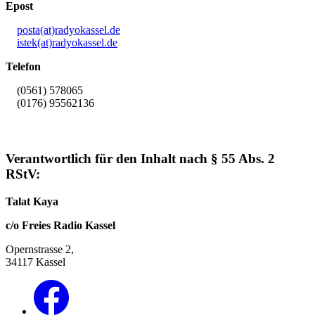
Epost
posta(at)radyokassel.de
istek(at)radyokassel.de
Telefon
(0561) 578065
(0176) 95562136
Verantwortlich für den Inhalt nach § 55 Abs. 2
RStV:
Talat Kaya
c/o Freies Radio Kassel
Opernstrasse 2,
34117 Kassel