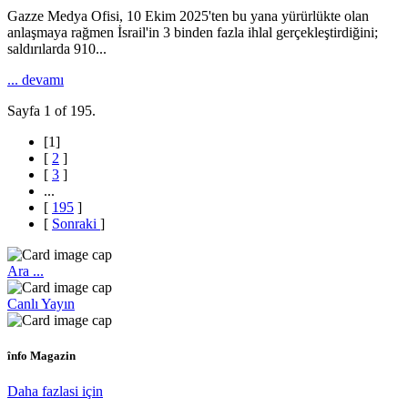
Gazze Medya Ofisi, 10 Ekim 2025'ten bu yana yürürlükte olan
anlaşmaya rağmen İsrail'in 3 binden fazla ihlal gerçekleştirdiğini;
saldırılarda 910...
... devamı
Sayfa 1 of 195.
[
1
]
[
2
]
[
3
]
...
[
195
]
[
Sonraki
]
Ara ...
Canlı Yayın
înfo Magazin
Daha fazlasi için