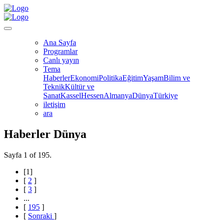
Ana Sayfa
Programlar
Canlı yayın
Tema
Haberler
Ekonomi
Politika
Eğitim
Yaşam
Bilim ve
Teknik
Kültür ve
Sanat
Kassel
Hessen
Almanya
Dünya
Türkiye
iletişim
ara
Haberler Dünya
Sayfa 1 of 195.
[
1
]
[
2
]
[
3
]
...
[
195
]
[
Sonraki
]