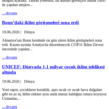
aldığını açıkladı. Tahran yönetimi, bu adımın gerekçesi olarak ABD
ile yapılan ateşkes...
... devamı
Bonn’daki iklim görüşmeleri sona erdi
19.06.2026
|
Dünya
Almanya'nın Bonn kentinde on gün süren iklim görüşmeleri sona
erdi. Kasım ayında Antalya'da düzenlenecek COP31 İklim Zirvesi
öncesinde yapılan...
... devamı
UNICEF: Dünyada 1,1 milyar çocuk iklim tehlikesi
altında
19.06.2026
|
Dünya
Yeni rapor, çocukların kuraklık, aşırı sıcak ve sıcak hava dalgaları
gibi en az üç iklim riskine aynı anda maruz kaldığını ortaya koyuyor.
Uzmanlar,...
... devamı