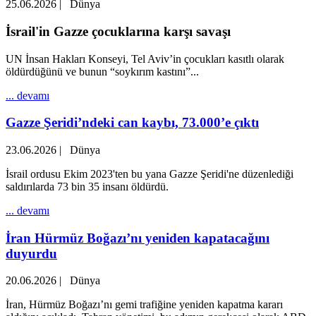
25.06.2026
|
Dünya
İsrail'in Gazze çocuklarına karşı savaşı
UN İnsan Hakları Konseyi, Tel Aviv’in çocukları kasıtlı olarak
öldürdüğünü ve bunun “soykırım kastını”...
... devamı
Gazze Şeridi’ndeki can kaybı, 73.000’e çıktı
23.06.2026
|
Dünya
İsrail ordusu Ekim 2023'ten bu yana Gazze Şeridi'ne düzenlediği
saldırılarda 73 bin 35 insanı öldürdü.
... devamı
İran Hürmüz Boğazı’nı yeniden kapatacağını
duyurdu
20.06.2026
|
Dünya
İran, Hürmüz Boğazı’nı gemi trafiğine yeniden kapatma kararı