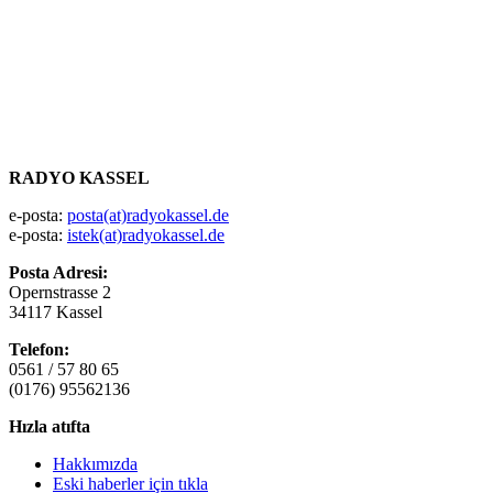
RADYO KASSEL
e-posta:
posta(at)radyokassel.de
e-posta:
istek(at)radyokassel.de
Posta Adresi:
Opernstrasse 2
34117 Kassel
Telefon:
0561 / 57 80 65
(0176) 95562136
Hızla atıfta
Hakkımızda
Eski haberler için tıkla