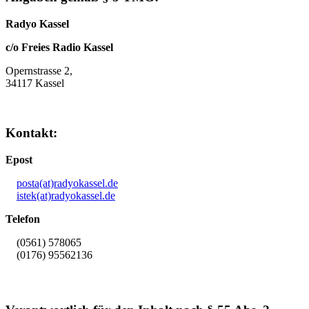
Radyo Kassel
c/o Freies Radio Kassel
Opernstrasse 2,
34117 Kassel
Kontakt:
Epost
posta(at)radyokassel.de
istek(at)radyokassel.de
Telefon
(0561) 578065
(0176) 95562136