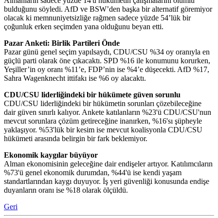
Almanların sadece yüzde 14'ü hükümetin çalışmalarını olumlu
bulduğunu söyledi. AfD ve BSW’den başka bir alternatif göremiyor
olacak ki memnuniyetsizliğe rağmen sadece yüzde 54’lük bir
çoğunluk erken seçimden yana olduğunu beyan etti.
Pazar Anketi: Birlik Partileri Önde
Pazar günü genel seçim yapılsaydı, CDU/CSU %34 oy oranıyla en
güçlü parti olarak öne çıkacaktı. SPD %16 ile konumunu korurken,
Yeşiller’in oy oranı %11’e, FDP’nin ise %4’e düşecekti. AfD %17,
Sahra Wagenknecht ittifakı ise %6 oy alacaktı.
CDU/CSU liderliğindeki bir hükümete güven sorunlu
CDU/CSU liderliğindeki bir hükümetin sorunları çözebileceğine
dair güven sınırlı kalıyor. Ankete katılanların %23'ü CDU/CSU'nun
mevcut sorunlara çözüm getireceğine inanırken, %16'sı şüpheyle
yaklaşıyor. %53'lük bir kesim ise mevcut koalisyonla CDU/CSU
hükümeti arasında belirgin bir fark beklemiyor.
Ekonomik kaygılar büyüyor
Alman ekonomisinin geleceğine dair endişeler artıyor. Katılımcıların
%73'ü genel ekonomik durumdan, %44'ü ise kendi yaşam
standartlarından kaygı duyuyor. İş yeri güvenliği konusunda endişe
duyanların oranı ise %18 olarak ölçüldü.
Geri