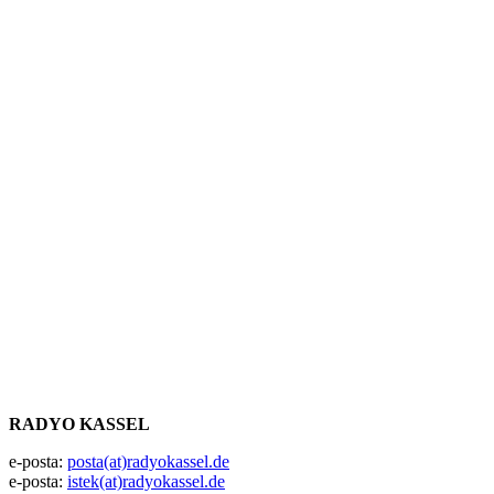
RADYO KASSEL
e-posta:
posta(at)radyokassel.de
e-posta:
istek(at)radyokassel.de