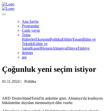
Ana Sayfa
Programlar
Canlı yayın
Tema
Haberler
Ekonomi
Politika
Eğitim
Yaşam
Bilim ve
Teknik
Kültür ve
Sanat
Kassel
Hessen
Almanya
Dünya
Türkiye
iletişim
ara
Çoğunluk yeni seçim istiyor
01.11.2024
|
Politika
ARD DeutschlandTrend'in anketine göre, Almanya'da koalisyon
hükümetine duyulan memnuniyet dibe vurdu: