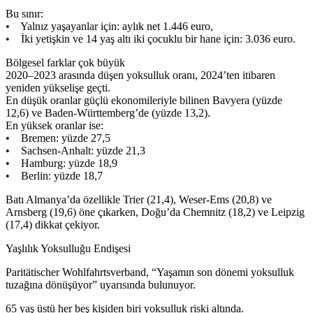
Bu sınır:
• Yalnız yaşayanlar için: aylık net 1.446 euro,
• İki yetişkin ve 14 yaş altı iki çocuklu bir hane için: 3.036 euro.
Bölgesel farklar çok büyük
2020–2023 arasında düşen yoksulluk oranı, 2024’ten itibaren
yeniden yükselişe geçti.
En düşük oranlar güçlü ekonomileriyle bilinen Bavyera (yüzde
12,6) ve Baden-Württemberg’de (yüzde 13,2).
En yüksek oranlar ise:
• Bremen: yüzde 27,5
• Sachsen-Anhalt: yüzde 21,3
• Hamburg: yüzde 18,9
• Berlin: yüzde 18,7
Batı Almanya’da özellikle Trier (21,4), Weser-Ems (20,8) ve
Arnsberg (19,6) öne çıkarken, Doğu’da Chemnitz (18,2) ve Leipzig
(17,4) dikkat çekiyor.
Yaşlılık Yoksulluğu Endişesi
Paritätischer Wohlfahrtsverband, “Yaşamın son dönemi yoksulluk
tuzağına dönüşüyor” uyarısında bulunuyor.
65 yaş üstü her beş kişiden biri yoksulluk riski altında.