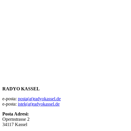
RADYO KASSEL
e-posta:
posta(at)radyokassel.de
e-posta:
istek(at)radyokassel.de
Posta Adresi:
Opernstrasse 2
34117 Kassel