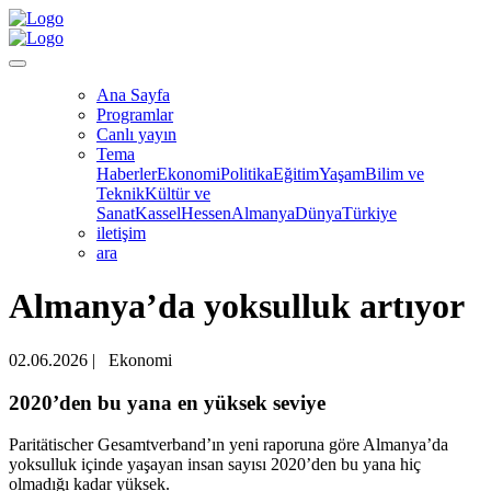
Ana Sayfa
Programlar
Canlı yayın
Tema
Haberler
Ekonomi
Politika
Eğitim
Yaşam
Bilim ve
Teknik
Kültür ve
Sanat
Kassel
Hessen
Almanya
Dünya
Türkiye
iletişim
ara
Almanya’da yoksulluk artıyor
02.06.2026
|
Ekonomi
2020’den bu yana en yüksek seviye
Paritätischer Gesamtverband’ın yeni raporuna göre Almanya’da
yoksulluk içinde yaşayan insan sayısı 2020’den bu yana hiç
olmadığı kadar yüksek.