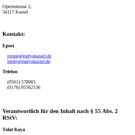
Opernstrasse 2,
34117 Kassel
Kontakt:
Epost
posta(at)radyokassel.de
istek(at)radyokassel.de
Telefon
(0561) 578065
(0176) 95562136
Verantwortlich für den Inhalt nach § 55 Abs. 2
RStV:
Talat Kaya