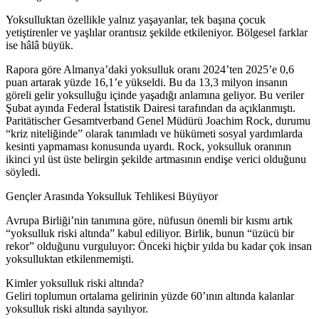
Yoksulluktan özellikle yalnız yaşayanlar, tek başına çocuk
yetiştirenler ve yaşlılar orantısız şekilde etkileniyor. Bölgesel farklar
ise hâlâ büyük.
Rapora göre Almanya’daki yoksulluk oranı 2024’ten 2025’e 0,6
puan artarak yüzde 16,1’e yükseldi. Bu da 13,3 milyon insanın
göreli gelir yoksulluğu içinde yaşadığı anlamına geliyor. Bu veriler
Şubat ayında Federal İstatistik Dairesi tarafından da açıklanmıştı.
Paritätischer Gesamtverband Genel Müdürü Joachim Rock, durumu
“kriz niteliğinde” olarak tanımladı ve hükümeti sosyal yardımlarda
kesinti yapmaması konusunda uyardı. Rock, yoksulluk oranının
ikinci yıl üst üste belirgin şekilde artmasının endişe verici olduğunu
söyledi.
Gençler Arasında Yoksulluk Tehlikesi Büyüyor
Avrupa Birliği’nin tanımına göre, nüfusun önemli bir kısmı artık
“yoksulluk riski altında” kabul ediliyor. Birlik, bunun “üzücü bir
rekor” olduğunu vurguluyor: Önceki hiçbir yılda bu kadar çok insan
yoksulluktan etkilenmemişti.
Kimler yoksulluk riski altında?
Geliri toplumun ortalama gelirinin yüzde 60’ının altında kalanlar
yoksulluk riski altında sayılıyor.